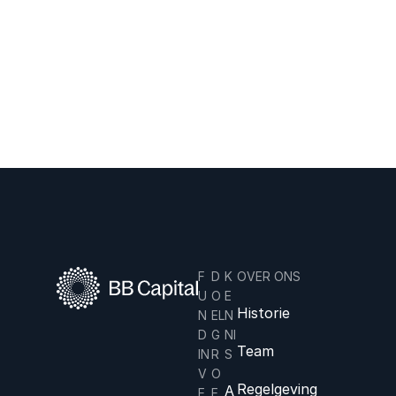
hebben
op
hedendaa
gse kunst.
F
D
K
OVER ONS
U
O
E
Historie
N
EL
N
D
G
NI
Team
IN
R
S
V
O
Regelgeving
A
E
E