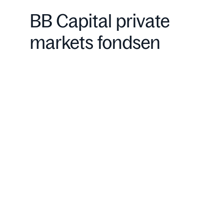
BB Capital private
markets fondsen
Private Equity
Rendement: 10-15%
Toegang tot de exclusieve markt van hoogstaande, int
Meer ervaren