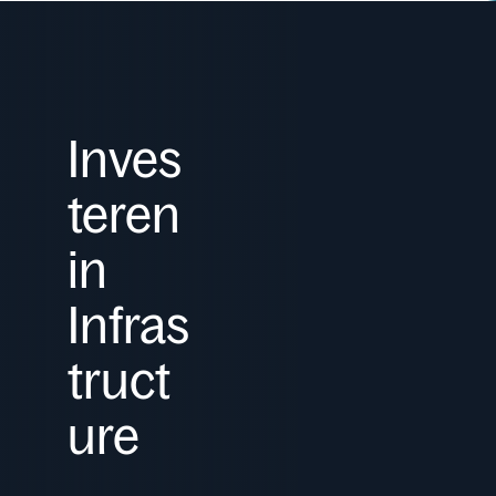
Inves
teren
in
Infras
truct
ure