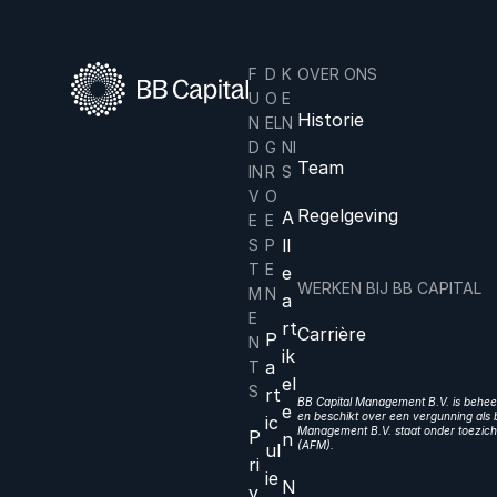
F
D
K
OVER ONS
U
O
E
Historie
N
EL
N
D
G
NI
Team
IN
R
S
V
O
Regelgeving
A
E
E
ll
S
P
T
E
e
WERKEN BIJ BB CAPITAL
M
N
a
E
rt
Carrière
P
N
ik
a
T
el
S
rt
BB Capital Management B.V. is beheer
e
en beschikt over een vergunning als b
ic
Management B.V. staat onder toezicht
P
n
(AFM).
ul
ri
ie
N
v