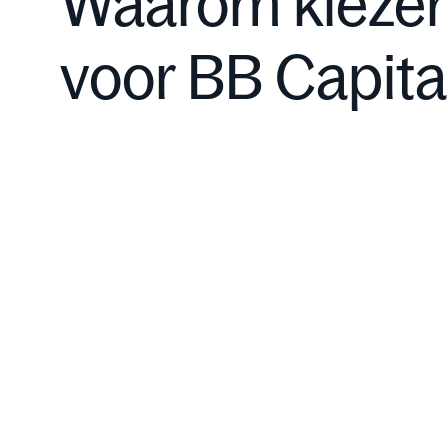
Waarom kieze
voor BB Capita
Actieve inzet van kapitaal:
Kennispartner en toegang tot exclusie