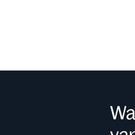
Een bewezen staat van dienst:
Wa
van