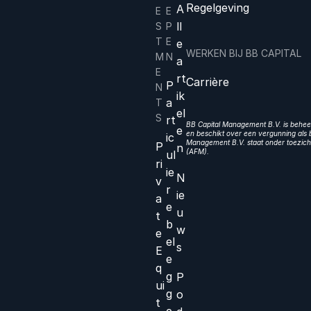
Regelgeving
A
E
E
ll
S
P
T
E
e
WERKEN BIJ BB CAPITAL
M
N
a
E
rt
Carrière
P
N
ik
a
T
el
S
rt
BB Capital Management B.V. is beheer
e
en beschikt over een vergunning als b
ic
Management B.V. staat onder toezicht
P
n
(AFM).
ul
ri
ie
N
v
r
ie
a
e
u
t
b
w
e
el
s
E
e
q
g
P
ui
g
o
t
e