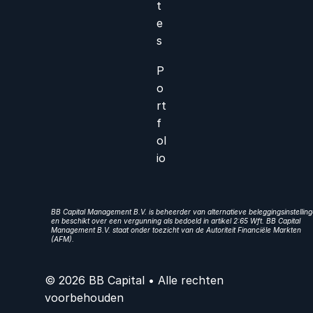
t
e
s
P
o
rt
f
ol
io
BB Capital Management B.V. is beheerder van alternatieve beleggingsinstellin
en beschikt over een vergunning als bedoeld in artikel 2:65 Wft. BB Capital
Management B.V. staat onder toezicht van de Autoriteit Financiële Markten
(AFM).
© 2026 BB Capital • Alle rechten
voorbehouden