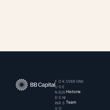
F
D
K
OVER ONS
U
O
E
Historie
N
EL
N
D
G
NI
Team
IN
R
S
V
O