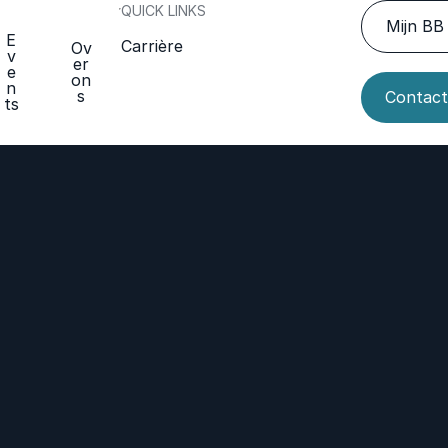
QUICK LINKS
Mijn BB 
E
Carrière
Ov
v
er
e
on
n
s
Contact
ts