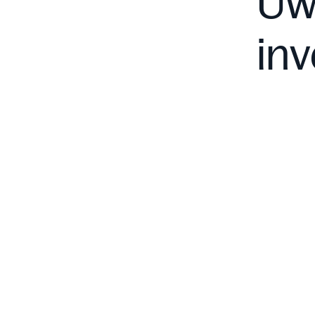
Uw
inv
Private Equity
Rendement: 10-15%