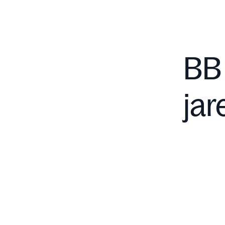
BB 
jar