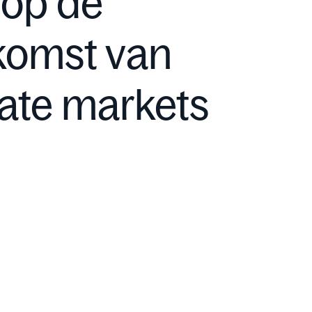
 op de
komst van
vate markets