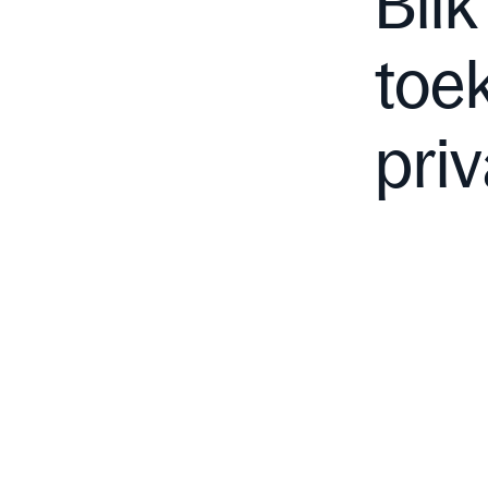
Blik
toe
pri