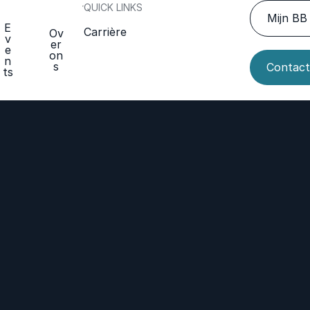
QUICK LINKS
Mijn BB 
E
Carrière
Ov
v
er
e
on
n
s
Contact
ts