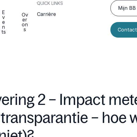
QUICK LINKS
Mijn BB 
E
Carrière
Ov
v
er
e
on
n
s
Contact
ts
vering 2 – Impact met
transparantie – hoe 
niet)?