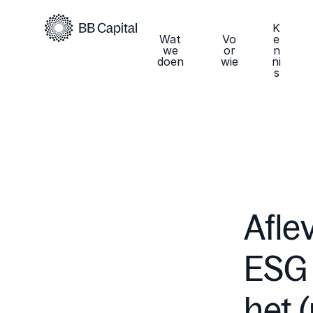
K
Wat
Vo
e
we
or
n
doen
wie
ni
s
Afle
ESG 
het (