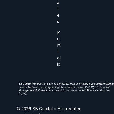
a
t
e
s
P
o
rt
f
ol
io
BB Capital Management B.V. is beheerder van alternatieve beleggingsinstellin
en beschikt over een vergunning als bedoeld in artikel 2:65 Wft. BB Capital
Management B.V. staat onder toezicht van de Autoriteit Financiële Markten
(AFM).
© 2026 BB Capital • Alle rechten