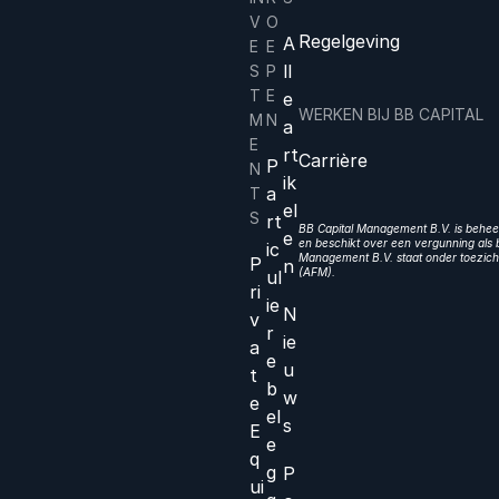
V
O
Regelgeving
A
E
E
ll
S
P
T
E
e
WERKEN BIJ BB CAPITAL
M
N
a
E
rt
Carrière
P
N
ik
a
T
el
S
rt
BB Capital Management B.V. is beheer
e
en beschikt over een vergunning als b
ic
Management B.V. staat onder toezicht
P
n
(AFM).
ul
ri
ie
N
v
r
ie
a
e
u
t
b
w
e
el
s
E
e
q
g
P
ui