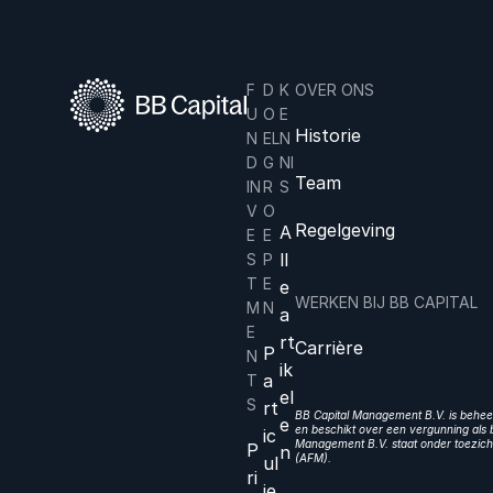
F
D
K
OVER ONS
U
O
E
Historie
N
EL
N
D
G
NI
Team
IN
R
S
V
O
Regelgeving
A
E
E
ll
S
P
T
E
e
WERKEN BIJ BB CAPITAL
M
N
a
E
rt
Carrière
P
N
ik
a
T
el
S
rt
BB Capital Management B.V. is beheer
e
en beschikt over een vergunning als b
ic
Management B.V. staat onder toezicht
P
n
(AFM).
ul
ri
ie