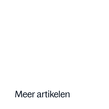
dan EUR 500 miljoen.
Onze aanpak
Contact
Meer artikelen