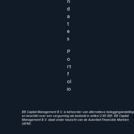
n
d
a
t
e
s
P
o
rt
f
ol
io
BB Capital Management B.V. is beheerder van alternatieve beleggingsinstellin
en beschikt over een vergunning als bedoeld in artikel 2:65 Wft. BB Capital
Management B.V. staat onder toezicht van de Autoriteit Financiële Markten
(AFM).