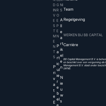
D
G
NI
Team
IN
R
S
V
O
Regelgeving
A
E
E
ll
S
P
T
E
e
WERKEN BIJ BB CAPITAL
M
N
a
E
rt
Carrière
P
N
ik
a
T
el
S
rt
BB Capital Management B.V. is beheer
e
en beschikt over een vergunning als b
ic
Management B.V. staat onder toezicht
P
n
(AFM).
ul
ri
ie
N
v
r
ie
a
e
u
t
b
w
e
el
s
E
e