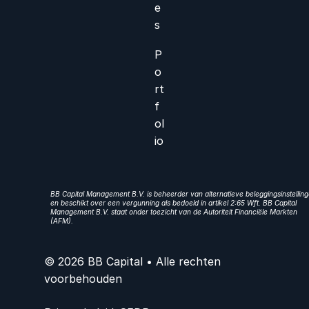
e
s
P
o
rt
f
ol
io
BB Capital Management B.V. is beheerder van alternatieve beleggingsinstellin
en beschikt over een vergunning als bedoeld in artikel 2:65 Wft. BB Capital
Management B.V. staat onder toezicht van de Autoriteit Financiële Markten
(AFM).
© 2026 BB Capital • Alle rechten
voorbehouden