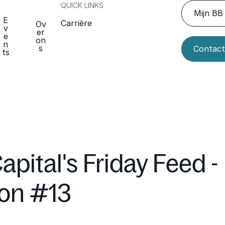
QUICK LINKS
Mijn BB 
E
Carrière
Ov
v
er
e
on
n
s
Contact
ts
apital's Friday Feed -
ion #13