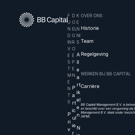
F
D
K
OVER ONS
U
O
E
Historie
N
EL
N
D
G
NI
Team
IN
R
S
V
O
Regelgeving
A
E
E
ll
S
P
T
E
e
WERKEN BIJ BB CAPITAL
M
N
a
E
rt
Carrière
P
N
ik
a
T
el
S
rt
BB Capital Management B.V. is beheer
e
en beschikt over een vergunning als b
ic
Management B.V. staat onder toezicht
P
n
(AFM).
ul
ri
ie
N
v
r