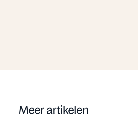
Ontvang de uitgebreide
brochure
Brochure aanvragen
Meer artikelen