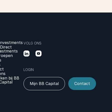
Investments
VOLG ONS
Direct
vestments
roepen
s
s
ct
LOGIN
ons
ken bij BB
Capital
Mijn BB Capital
Contact