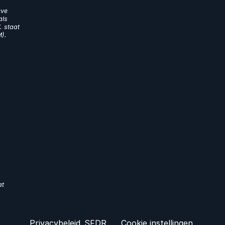
eve
als
. staat
M).
at
Privacybeleid
SFDR
Cookie instellingen