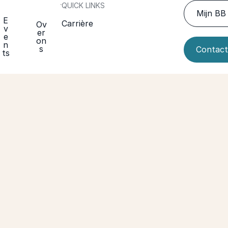
QUICK LINKS
Mijn BB 
E
Carrière
Ov
v
er
e
on
n
s
Contact
ts