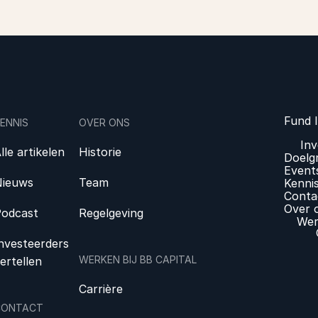
Fund 
ENNIS
OVER ONS
In
lle artikelen
Historie
Doelg
Event
ieuws
Team
Kenni
Conta
Over 
odcast
Regelgeving
Wer
nvesteerders
WERKEN BIJ BB CAPITAL
ertellen
Carrière
CONTACT