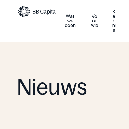
K
Wat
Vo
e
we
or
n
doen
wie
ni
s
Nieuws