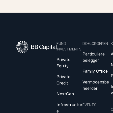
FUND
DOELGROEPEN
K
INVESTMENTS
Particuliere
A
Private
belegger
N
Equity
Family Office
P
Private
Vermogensbe
Credit
I
heerder
v
NextGen
Infrastructur
EVENTS
e