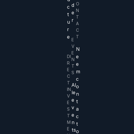
O
d
c
N
e
t
T
r
u
A
r
C
e
T
E
V
N
E
e
DI
N
R
e
T
E
m
S
C
c
T
Al
o
IN
le
n
V
e
t
E
v
a
S
e
T
c
n
M
t
E
ts
o