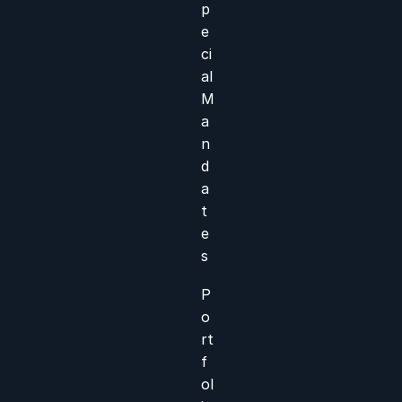
p
e
ci
al
M
a
n
d
a
t
e
s
P
o
rt
f
ol