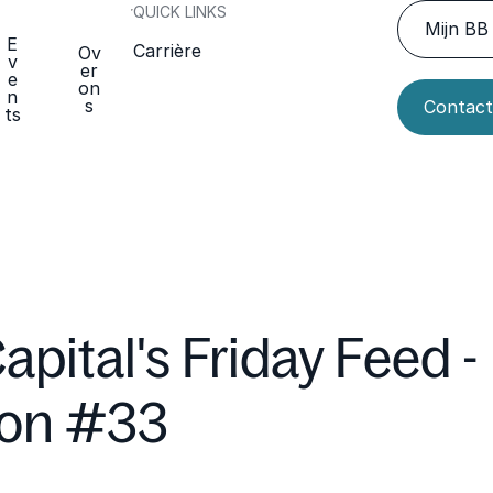
QUICK LINKS
Mijn BB 
E
Carrière
Ov
v
er
e
on
n
s
Contact
ts
apital's Friday Feed -
ion #33