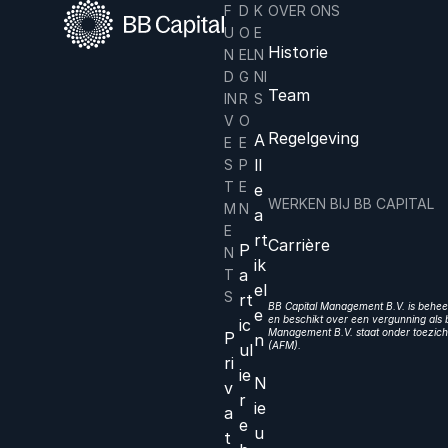
F
D
K
OVER ONS
U
O
E
Historie
N
EL
N
D
G
NI
Team
IN
R
S
V
O
Regelgeving
A
E
E
ll
S
P
T
E
e
WERKEN BIJ BB CAPITAL
M
N
a
E
rt
Carrière
P
N
ik
a
T
el
S
rt
BB Capital Management B.V. is beheer
e
en beschikt over een vergunning als b
ic
Management B.V. staat onder toezicht
P
n
(AFM).
ul
ri
ie
N
v
r
ie
a
e
u
t