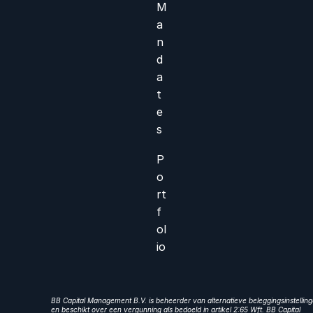
M
a
n
d
a
t
e
s
P
o
rt
f
ol
io
BB Capital Management B.V. is beheerder van alternatieve beleggingsinstellin
en beschikt over een vergunning als bedoeld in artikel 2:65 Wft. BB Capital