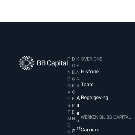
F
D
K
OVER ONS
U
O
E
Historie
N
EL
N
D
G
NI
Team
IN
R
S
V
O
Regelgeving
A
E
E
ll
S
P
T
E
e
WERKEN BIJ BB CAPITAL
M
N
a
E
rt
Carrière
P
N