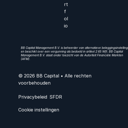
rt
f
ol
io
BB Capital Management B.V. is beheerder van alternatieve beleggingsinstellin
en beschikt over een vergunning als bedoeld in artikel 2:65 Wft. BB Capital
Management B.V. staat onder toezicht van de Autoriteit Financiële Markten
(AFM).
© 2026 BB Capital • Alle rechten
voorbehouden
Privacybeleid
SFDR
Cookie instellingen