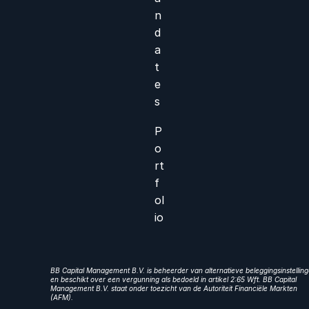
n
d
a
t
e
s
P
o
rt
f
ol
io
BB Capital Management B.V. is beheerder van alternatieve beleggingsinstellin
en beschikt over een vergunning als bedoeld in artikel 2:65 Wft. BB Capital
Management B.V. staat onder toezicht van de Autoriteit Financiële Markten
(AFM).