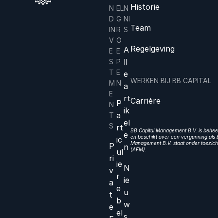
Historie
N
EL
N
D
G
NI
Team
IN
R
S
V
O
Regelgeving
A
E
E
ll
S
P
T
E
e
WERKEN BIJ BB CAPITAL
M
N
a
E
rt
Carrière
P
N
ik
a
T
el
S
rt
BB Capital Management B.V. is beheer
e
en beschikt over een vergunning als b
ic
Management B.V. staat onder toezicht
P
n
(AFM).
ul
ri
ie
N
v
r
ie
a
e
u
t
b
w
e
el
s