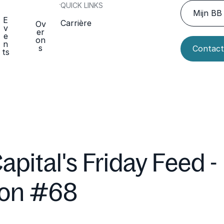
QUICK LINKS
Mijn BB 
E
Carrière
Ov
v
er
e
on
n
s
Contact
ts
apital's Friday Feed -
ion #68