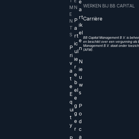
T
E
e
WERKEN BIJ BB CAPITAL
M
N
a
E
rt
Carrière
P
N
ik
a
T
el
S
rt
BB Capital Management B.V. is beheer
e
en beschikt over een vergunning als b
ic
Management B.V. staat onder toezicht
P
n
(AFM).
ul
ri
ie
N
v
r
ie
a
e
u
t
b
w
e
el
s
E
e
q
g
P
ui
g
o
t
e
d
y
r
c
a
P