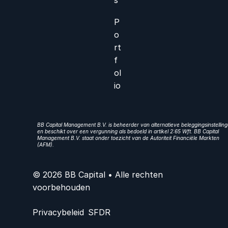
P
o
rt
f
ol
io
BB Capital Management B.V. is beheerder van alternatieve beleggingsinstellin
en beschikt over een vergunning als bedoeld in artikel 2:65 Wft. BB Capital
Management B.V. staat onder toezicht van de Autoriteit Financiële Markten
(AFM).
© 2026 BB Capital • Alle rechten
voorbehouden
Privacybeleid
SFDR