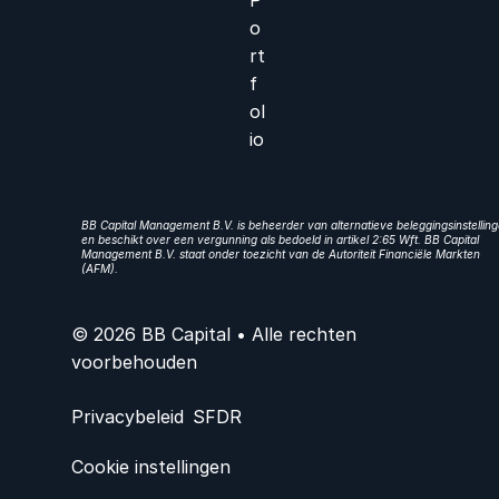
o
rt
f
ol
io
BB Capital Management B.V. is beheerder van alternatieve beleggingsinstellin
en beschikt over een vergunning als bedoeld in artikel 2:65 Wft. BB Capital
Management B.V. staat onder toezicht van de Autoriteit Financiële Markten
(AFM).
© 2026 BB Capital • Alle rechten
voorbehouden
Privacybeleid
SFDR
Cookie instellingen