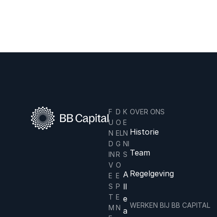
gse kunst.
F
D
K
OVER ONS
U
O
E
Historie
N
EL
N
D
G
NI
Team
IN
R
S
V
O
Regelgeving
A
E
E
ll
S
P
T
E
e
WERKEN BIJ BB CAPITAL
M
N
a