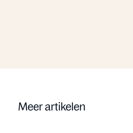
Ontvang de uitgebreide
brochure
Brochure aanvragen
Meer artikelen