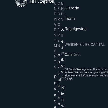
U
O
E
Historie
N
EL
N
D
G
NI
Team
IN
R
S
V
O
Regelgeving
A
E
E
ll
S
P
T
E
e
WERKEN BIJ BB CAPITAL
M
N
a
E
rt
Carrière
P
N
ik
a
T
el
S
rt
BB Capital Management B.V. is beheer
e
en beschikt over een vergunning als b
ic
Management B.V. staat onder toezicht
P
n
(AFM).
ul
ri
ie
N
v
r
ie
a
e
u
t
b
w
e