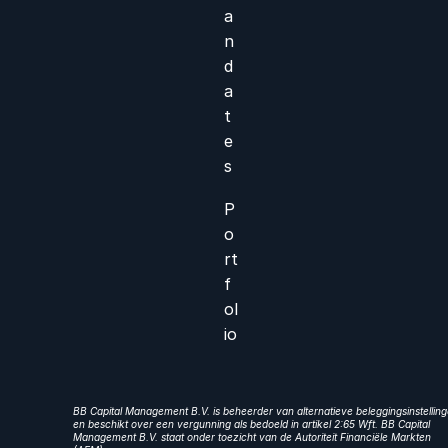
a
n
d
a
t
e
s
P
o
rt
f
ol
io
BB Capital Management B.V. is beheerder van alternatieve beleggingsinstellin
en beschikt over een vergunning als bedoeld in artikel 2:65 Wft. BB Capital
Management B.V. staat onder toezicht van de Autoriteit Financiële Markten