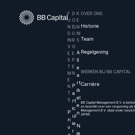
F
D
K
OVER ONS
U
O
E
Historie
N
EL
N
D
G
NI
Team
IN
R
S
V
O
Regelgeving
A
E
E
ll
S
P
T
E
e
WERKEN BIJ BB CAPITAL
M
N
a
E
rt
Carrière
P
N
ik
a
T
el
S
rt
BB Capital Management B.V. is beheer
e
en beschikt over een vergunning als b
ic
Management B.V. staat onder toezicht
P
n
(AFM).
ul
ri
ie
N
v
r
ie
a