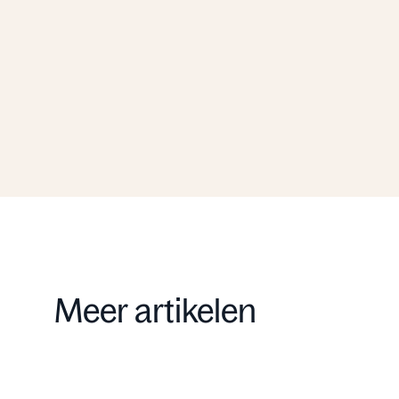
Wij vertellen u graag meer
over de mogelijkheden.
Schrijf u in
Meer artikelen