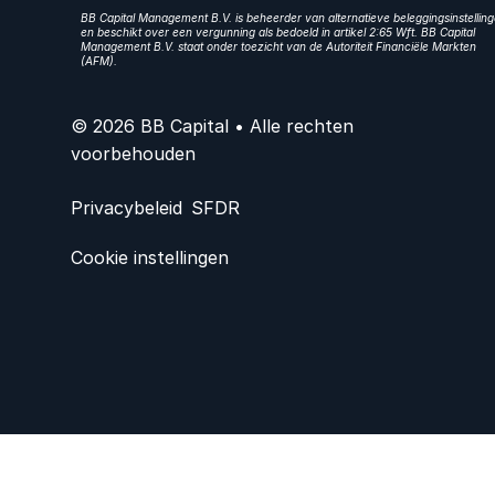
BB Capital Management B.V. is beheerder van alternatieve beleggingsinstellin
en beschikt over een vergunning als bedoeld in artikel 2:65 Wft. BB Capital
Management B.V. staat onder toezicht van de Autoriteit Financiële Markten
(AFM).
© 2026 BB Capital • Alle rechten
voorbehouden
Privacybeleid
SFDR
Cookie instellingen