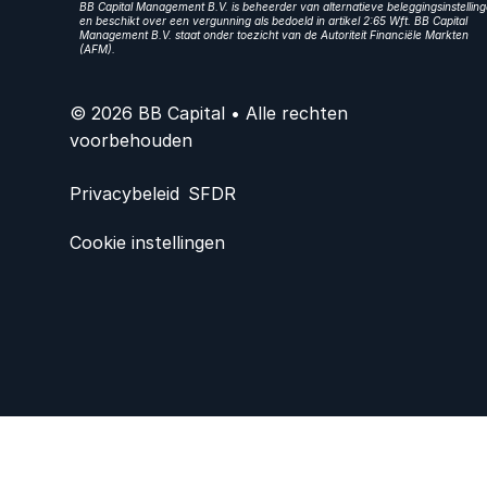
BB Capital Management B.V. is beheerder van alternatieve beleggingsinstellin
en beschikt over een vergunning als bedoeld in artikel 2:65 Wft. BB Capital
Management B.V. staat onder toezicht van de Autoriteit Financiële Markten
(AFM).
© 2026 BB Capital • Alle rechten
voorbehouden
Privacybeleid
SFDR
Cookie instellingen