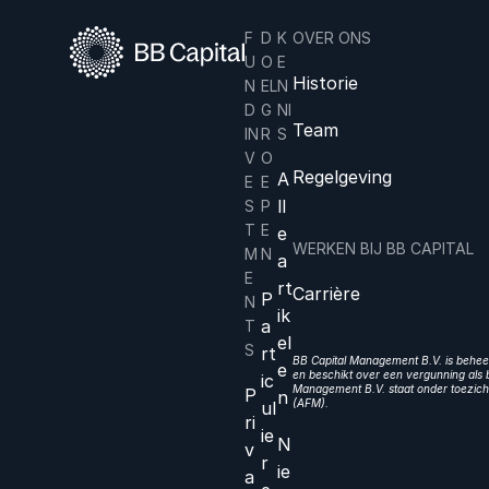
F
D
K
OVER ONS
U
O
E
Historie
N
EL
N
D
G
NI
Team
IN
R
S
V
O
Regelgeving
A
E
E
ll
S
P
T
E
e
WERKEN BIJ BB CAPITAL
M
N
a
E
rt
Carrière
P
N
ik
a
T
el
S
rt
BB Capital Management B.V. is beheer
e
en beschikt over een vergunning als b
ic
Management B.V. staat onder toezicht
P
n
(AFM).
ul
ri
ie
N
v
r
ie
a