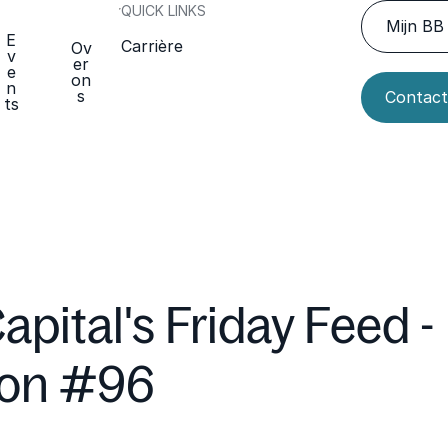
QUICK LINKS
Mijn BB 
E
Carrière
Ov
v
er
e
on
n
s
Contact
ts
apital's Friday Feed -
ion #96