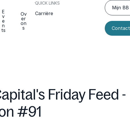
QUICK LINKS
Mijn BB 
E
Carrière
Ov
v
er
e
on
n
s
Contact
ts
apital's Friday Feed -
ion #91