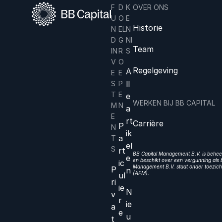
F
D
K
OVER ONS
U
O
E
Historie
N
EL
N
D
G
NI
Team
IN
R
S
V
O
Regelgeving
A
E
E
ll
S
P
T
E
e
WERKEN BIJ BB CAPITAL
M
N
a
E
rt
Carrière
P
N
ik
a
T
el
S
rt
BB Capital Management B.V. is beheer
e
en beschikt over een vergunning als b
ic
Management B.V. staat onder toezicht
P
n
(AFM).
ul
ri
ie
N
v
r
ie
a
e
u
t