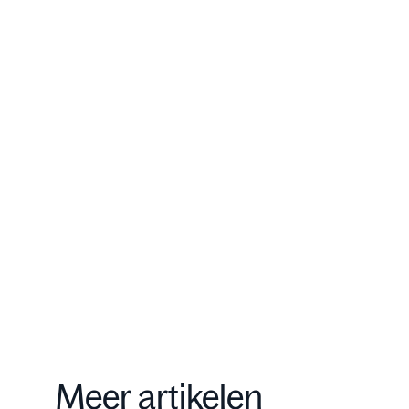
meer dan 300 investeerders
met een vermogen van meer
dan EUR 500 miljoen.
Onze aanpak
Contact
Meer artikelen