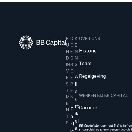
F
D
K
OVER ONS
U
O
E
Historie
N
EL
N
D
G
NI
Team
IN
R
S
V
O
Regelgeving
A
E
E
ll
S
P
T
E
e
WERKEN BIJ BB CAPITAL
M
N
a
E
rt
Carrière
P
N
ik
a
T
el
S
rt
BB Capital Management B.V. is beheer
e
en beschikt over een vergunning als b
ic