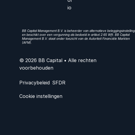
io
BB Capital Management B.V. is beheerder van alternatieve beleggingsinstellin
en beschikt over een vergunning als bedoeld in artikel 2:65 Wft. BB Capital
Management B.V. staat onder toezicht van de Autoriteit Financiële Markten
(AFM).
© 2026 BB Capital • Alle rechten
voorbehouden
Privacybeleid
SFDR
Cookie instellingen