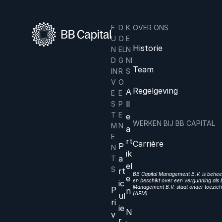
F
D
K
OVER ONS
U
O
E
Historie
N
EL
N
D
G
NI
Team
IN
R
S
V
O
Regelgeving
A
E
E
ll
S
P
T
E
e
WERKEN BIJ BB CAPITAL
M
N
a
E
rt
Carrière
P
N
ik
a
T
el
S
rt
BB Capital Management B.V. is beheer
e
en beschikt over een vergunning als b
ic
Management B.V. staat onder toezicht
P
n
(AFM).
ul
ri
ie
N
v
r