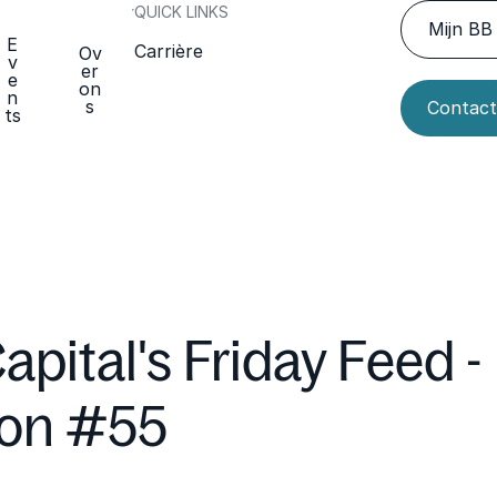
QUICK LINKS
Mijn BB 
E
Carrière
Ov
v
er
e
on
n
s
Contact
ts
apital's Friday Feed -
ion #55