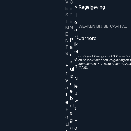
V
O
Regelgeving
A
E
E
ll
S
P
T
E
e
WERKEN BIJ BB CAPITAL
M
N
a
E
rt
Carrière
P
N
ik
a
T
el
S
rt
BB Capital Management B.V. is beheer
e
en beschikt over een vergunning als b
ic
Management B.V. staat onder toezicht
P
n
(AFM).
ul
ri
ie
N
v
r
ie
a
e
u
t
b
w
e
el
s
E
e
q
g
P
ui
g
o