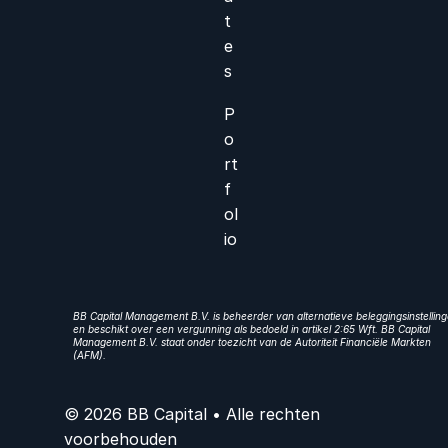
t
e
s
P
o
rt
f
ol
io
BB Capital Management B.V. is beheerder van alternatieve beleggingsinstellin
en beschikt over een vergunning als bedoeld in artikel 2:65 Wft. BB Capital
Management B.V. staat onder toezicht van de Autoriteit Financiële Markten
(AFM).
© 2026 BB Capital • Alle rechten
voorbehouden