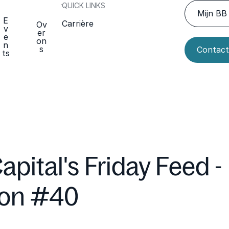
QUICK LINKS
Mijn BB 
E
Carrière
Ov
v
er
e
on
n
s
Contact
ts
apital's Friday Feed -
ion #40