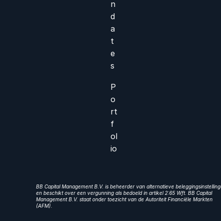
n
d
a
t
e
s
P
o
rt
f
ol
io
BB Capital Management B.V. is beheerder van alternatieve beleggingsinstellin
en beschikt over een vergunning als bedoeld in artikel 2:65 Wft. BB Capital
Management B.V. staat onder toezicht van de Autoriteit Financiële Markten
(AFM).