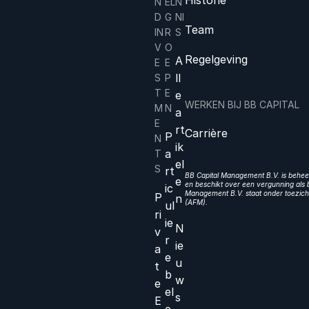
N
EL
N
D
G
NI
Team
IN
R
S
V
O
Regelgeving
A
E
E
ll
S
P
T
E
e
WERKEN BIJ BB CAPITAL
M
N
a
E
rt
Carrière
P
N
ik
a
T
el
S
rt
BB Capital Management B.V. is beheer
e
en beschikt over een vergunning als b
ic
Management B.V. staat onder toezicht
P
n
(AFM).
ul
ri
ie
N
v
r
ie
a
e
u
t
b
w
e
el
s
E
e