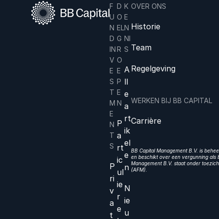
F
D
K
OVER ONS
U
O
E
Historie
N
EL
N
D
G
NI
Team
IN
R
S
V
O
Regelgeving
A
E
E
ll
S
P
T
E
e
WERKEN BIJ BB CAPITAL
M
N
a
E
rt
Carrière
P
N
ik
a
T
el
S
rt
BB Capital Management B.V. is beheer
e
en beschikt over een vergunning als b
ic
Management B.V. staat onder toezicht
P
n
(AFM).
ul
ri
ie
N
v
r
ie
a
e
u
t