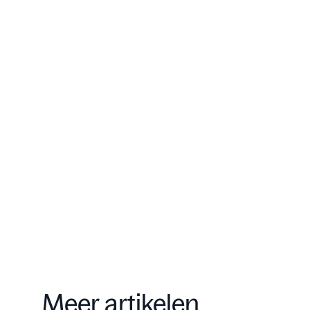
meer dan 300 investeerders
met een vermogen van meer
dan EUR 500 miljoen.
Onze aanpak
Contact
Meer artikelen