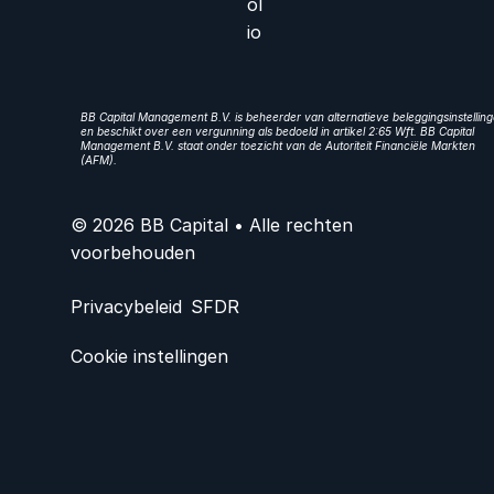
ol
io
BB Capital Management B.V. is beheerder van alternatieve beleggingsinstellin
en beschikt over een vergunning als bedoeld in artikel 2:65 Wft. BB Capital
Management B.V. staat onder toezicht van de Autoriteit Financiële Markten
(AFM).
© 2026 BB Capital • Alle rechten
voorbehouden
Privacybeleid
SFDR
Cookie instellingen