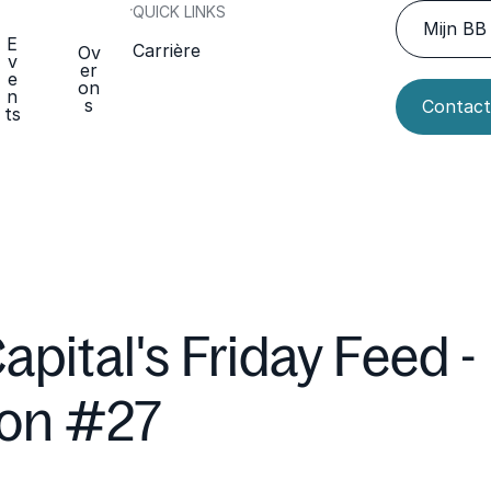
QUICK LINKS
Mijn BB 
E
Carrière
Ov
v
er
e
on
n
s
Contact
ts
apital's Friday Feed -
ion #27