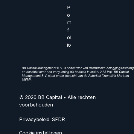
P
o
rt
f
ol
io
BB Capital Management B.V. is beheerder van alternatieve beleggingsinstellin
en beschikt over een vergunning als bedoeld in artikel 2:65 Wft. BB Capital
Management B.V. staat onder toezicht van de Autoriteit Financiële Markten
(AFM).
© 2026 BB Capital • Alle rechten
voorbehouden
Privacybeleid
SFDR
Cookie instellingen