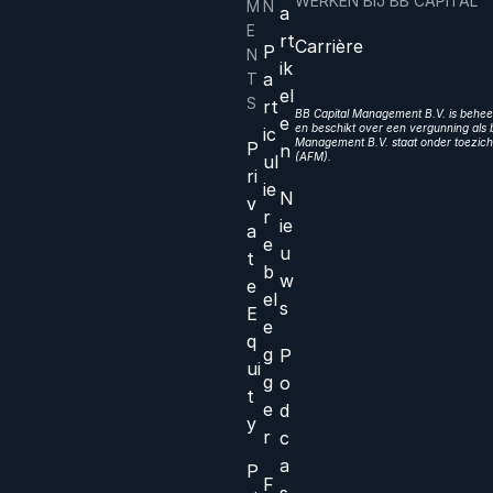
WERKEN BIJ BB CAPITAL
M
N
a
E
rt
Carrière
P
N
ik
a
T
el
S
rt
BB Capital Management B.V. is beheer
e
en beschikt over een vergunning als b
ic
Management B.V. staat onder toezicht
P
n
(AFM).
ul
ri
ie
N
v
r
ie
a
e
u
t
b
w
e
el
s
E
e
q
g
P
ui
g
o
t
e
d
y
r
c
a
P
F