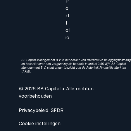
P
o
rt
f
ol
io
BB Capital Management B.V. is beheerder van alternatieve beleggingsinstellin
en beschikt over een vergunning als bedoeld in artikel 2:65 Wft. BB Capital
Management B.V. staat onder toezicht van de Autoriteit Financiële Markten
(AFM).
© 2026 BB Capital • Alle rechten
voorbehouden
Privacybeleid
SFDR
Cookie instellingen