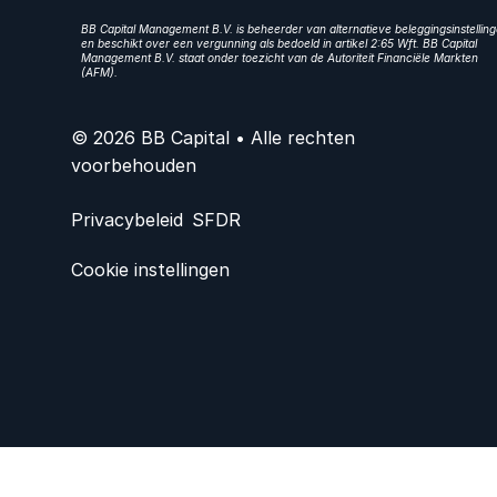
BB Capital Management B.V. is beheerder van alternatieve beleggingsinstellin
en beschikt over een vergunning als bedoeld in artikel 2:65 Wft. BB Capital
Management B.V. staat onder toezicht van de Autoriteit Financiële Markten
(AFM).
© 2026 BB Capital • Alle rechten
voorbehouden
Privacybeleid
SFDR
Cookie instellingen