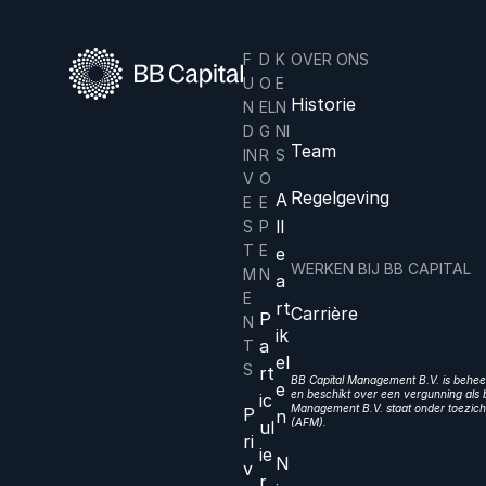
F
D
K
OVER ONS
U
O
E
Historie
N
EL
N
D
G
NI
Team
IN
R
S
V
O
Regelgeving
A
E
E
ll
S
P
T
E
e
WERKEN BIJ BB CAPITAL
M
N
a
E
rt
Carrière
P
N
ik
a
T
el
S
rt
BB Capital Management B.V. is beheer
e
en beschikt over een vergunning als b
ic
Management B.V. staat onder toezicht
P
n
(AFM).
ul
ri
ie
N
v
r