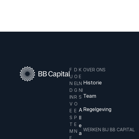
gse kunst.
F
D
K
OVER ONS
U
O
E
Historie
N
EL
N
D
G
NI
Team
IN
R
S
V
O
Regelgeving
A
E
E
ll
S
P
T
E
e
WERKEN BIJ BB CAPITAL
M
N
a
E