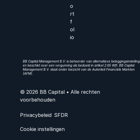
o
rt
f
ol
io
BB Capital Management B.V. is beheerder van alternatieve beleggingsinstellin
en beschikt over een vergunning als bedoeld in artikel 2:65 Wft. BB Capital
Management B.V. staat onder toezicht van de Autoriteit Financiële Markten
(AFM).
© 2026 BB Capital • Alle rechten
voorbehouden
Privacybeleid
SFDR
Cookie instellingen