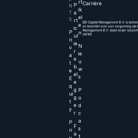
rt
Carrière
P
N
ik
a
T
el
S
rt
BB Capital Management B.V. is beheer
e
en beschikt over een vergunning als b
ic
Management B.V. staat onder toezicht
P
n
(AFM).
ul
ri
ie
N
v
r
ie
a
e
u
t
b
w
e
el
s
E
e
q
g
P
ui
g
o
t
e
d
y
r
c
a
P
F
s
ri
a
t
v