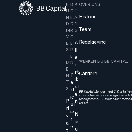
F
D
K
OVER ONS
U
O
E
Historie
N
EL
N
D
G
NI
Team
IN
R
S
V
O
Regelgeving
A
E
E
ll
S
P
T
E
e
WERKEN BIJ BB CAPITAL
M
N
a
E
rt
Carrière
P
N
ik
a
T
el
S
rt
BB Capital Management B.V. is beheer
e
en beschikt over een vergunning als b
ic
Management B.V. staat onder toezicht
P
n
(AFM).
ul
ri
ie
N
v
r
ie
a
e
u
t