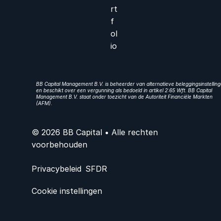
rt
f
ol
io
BB Capital Management B.V. is beheerder van alternatieve beleggingsinstellin
en beschikt over een vergunning als bedoeld in artikel 2:65 Wft. BB Capital
Management B.V. staat onder toezicht van de Autoriteit Financiële Markten
(AFM).
© 2026 BB Capital • Alle rechten
voorbehouden
Privacybeleid
SFDR
Cookie instellingen