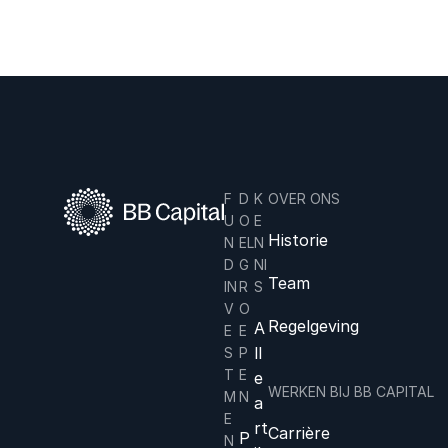
F
D
K
OVER ONS
U
O
E
Historie
N
EL
N
D
G
NI
Team
IN
R
S
V
O
Regelgeving
A
E
E
ll
S
P
T
E
e
WERKEN BIJ BB CAPITAL
M
N
a
E
rt
Carrière
P
N