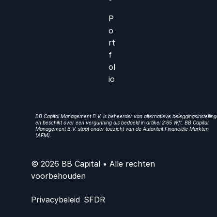
P
o
rt
f
ol
io
BB Capital Management B.V. is beheerder van alternatieve beleggingsinstellin
en beschikt over een vergunning als bedoeld in artikel 2:65 Wft. BB Capital
Management B.V. staat onder toezicht van de Autoriteit Financiële Markten
(AFM).
© 2026 BB Capital • Alle rechten
voorbehouden
Privacybeleid
SFDR