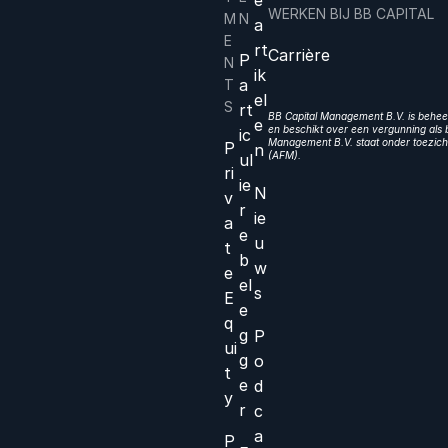
WERKEN BIJ BB CAPITAL
M
N
a
E
rt
Carrière
P
N
ik
a
T
el
S
rt
BB Capital Management B.V. is beheer
e
en beschikt over een vergunning als b
ic
Management B.V. staat onder toezicht
P
n
(AFM).
ul
ri
ie
N
v
r
ie
a
e
u
t
b
w
e
el
s
E
e
q
g
P
ui
g
o
t
e
d
y
r
c
a
P