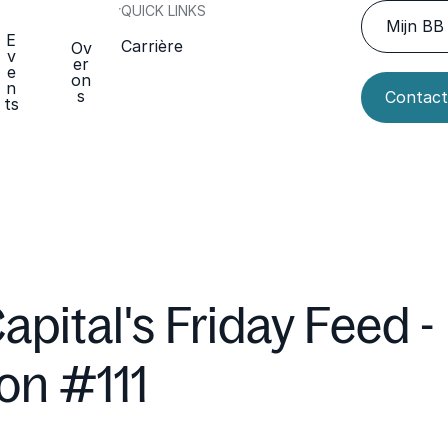
QUICK LINKS
Mijn BB 
E
Carrière
Ov
v
er
e
on
n
s
Contact
ts
apital's Friday Feed -
ion #111