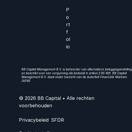
P
o
rt
f
ol
io
BB Capital Management B.V. is beheerder van alternatieve beleggingsinstellin
en beschikt over een vergunning als bedoeld in artikel 2:65 Wft. BB Capital
Management B.V. staat onder toezicht van de Autoriteit Financiële Markten
(AFM).
© 2026 BB Capital • Alle rechten
voorbehouden
Privacybeleid
SFDR