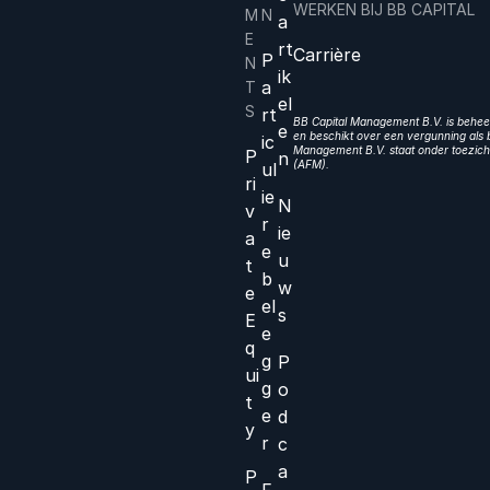
WERKEN BIJ BB CAPITAL
M
N
a
E
rt
Carrière
P
N
ik
a
T
el
S
rt
BB Capital Management B.V. is beheer
e
en beschikt over een vergunning als b
ic
Management B.V. staat onder toezicht
P
n
(AFM).
ul
ri
ie
N
v
r
ie
a
e
u
t
b
w
e
el
s
E
e
q
g
P
ui
g
o
t
e
d
y
r
c
a
P