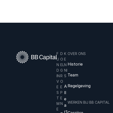
F
D
K
OVER ONS
U
O
E
Historie
N
EL
N
D
G
NI
Team
IN
R
S
V
O
Regelgeving
A
E
E
ll
S
P
T
E
e
WERKEN BIJ BB CAPITAL
M
N
a
E
rt
Carrière