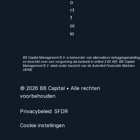
o
rt
f
ol
io
BB Capital Management B.V. is beheerder van alternatieve beleggingsinstellin
en beschikt over een vergunning als bedoeld in artikel 2:65 Wft. BB Capital
Management B.V. staat onder toezicht van de Autoriteit Financiële Markten
(AFM).
© 2026 BB Capital • Alle rechten
voorbehouden
Privacybeleid
SFDR
Cookie instellingen