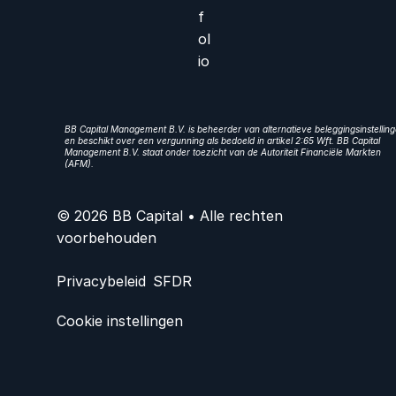
f
ol
io
BB Capital Management B.V. is beheerder van alternatieve beleggingsinstellin
en beschikt over een vergunning als bedoeld in artikel 2:65 Wft. BB Capital
Management B.V. staat onder toezicht van de Autoriteit Financiële Markten
(AFM).
© 2026 BB Capital • Alle rechten
voorbehouden
Privacybeleid
SFDR
Cookie instellingen